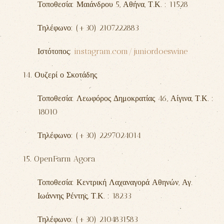
Τοποθεσία: Μαιάνδρου 5,
Αθήνα
, Τ.Κ. : 11528
Τηλέφωνο: (+30) 2107222883
Ιστότοπος:
instagram.com/juniordoeswine
14. Ουζερί ο Σκοτάδης
Τοποθεσία: Λεωφόρος Δημοκρατίας 46,
Αίγινα
, Τ.Κ. :
18010
Τηλέφωνο: (+30) 2297024014
15. OpenFarm Agora
Τοποθεσία: Κεντρική Λαχαναγορά Αθηνών,
Αγ.
Ιωάννης Ρέντης
, Τ.Κ. : 18233
Τηλέφωνο: (+30) 2104831583