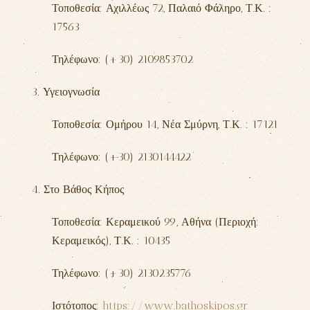
Τοποθεσία: Αχιλλέως 72,
Παλαιό Φάληρο
, Τ.Κ. :
17563
Τηλέφωνο: (+30) 2109853702
3. Υγειογνωσία
Τοποθεσία: Ομήρου 14,
Νέα Σμύρνη
, Τ.Κ. : 17121
Τηλέφωνο: (+30) 2130144422
4. Στο Βάθος Κήπος
Τοποθεσία: Κεραμεικού 99,
Αθήνα (Περιοχή:
Κεραμεικός)
, Τ.Κ. : 10435
Τηλέφωνο: (+30) 2130235776
Ιστότοπος:
https://www.bathoskipos.gr