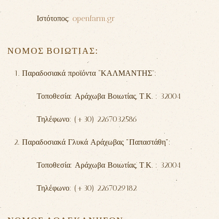
Ιστότοπος:
openfarm.gr
ΝΟΜΟΣ ΒΟΙΩΤΙΑΣ:
Παραδοσιακά προϊόντα
“
ΚΑΛΜΑΝΤΗΣ
”
:
Τοποθεσία: Αράχωβα Βοιωτίας, Τ.Κ. : 32004
Τηλέφωνο: (+30) 2267032586
Παραδοσιακά Γλυκά Αράχωβας "Παπαστάθη":
Τοποθεσία: Αράχωβα Βοιωτίας, Τ.Κ. : 32004
Τηλέφωνο: (+30) 2267029182