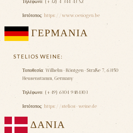
Τηλέφωνο: (+32) 4 344 43 52
Ιστότοπος:
https://www.oenogea.be
ΓΕΡΜΑΝΙΑ
STELIOS WEINE
:
Τοποθεσία: Wilhelm-Röntgen-Straße 7, 63150
Heusenstamm, Germany
Τηλέφωνο: (+49) 6104 9484303
Ιστότοπος:
https://stelios-weine.de
ΔΑΝΙΑ