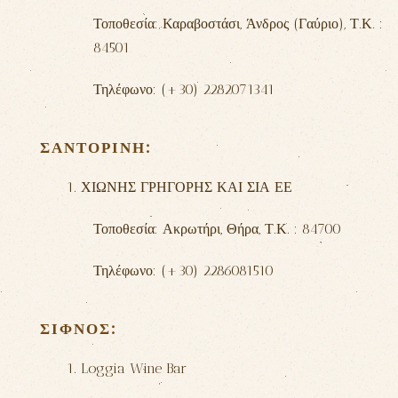
Τοποθεσία: Καραβοστάσι,
Άνδρος (Γαύριο),
Τ.Κ. :
84501
Τηλέφωνο: (+30) 2282071341
ΣΑΝΤΟΡΊΝΗ:
1. ΧΙΩΝΗΣ ΓΡΗΓΟΡΗΣ ΚΑΙ ΣΙΑ ΕΕ
Τοποθεσία: Ακρωτήρι,
Θήρα,
Τ.Κ. : 84700
Τηλέφωνο: (+30) 2286081510
ΣΊΦΝΟΣ:
1. Loggia Wine Bar