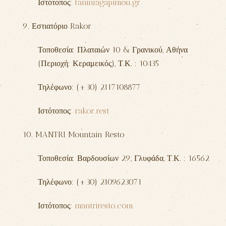
Ιστότοπος:
taniniagapimou.gr
9. Εστιατόριο
Rakor
Τοποθεσία: Πλαταιών 10 & Γρανικού,
Αθήνα
(Περιοχή: Κεραμεικός)
, Τ.Κ. : 10435
Τηλέφωνο: (+30) 2117108877
Ιστότοπος:
rakor.rest
10. MANTRI Mountain Resto
Τοποθεσία: Βαρδουσίων 29,
Γλυφάδα
, Τ.Κ. : 16562
Τηλέφωνο: (+30) 2109623071
Ιστότοπος:
mantriresto.com