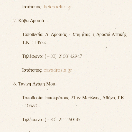
Ιστότοπος:
heteroclito.gr
7. Κάβα Δροσιά
Τοποθεσία: Λ. Δροσιάς - Σταμάτας 3,
Δροσιά Αττικής,
Τ.Κ. : 14572
Τηλέφωνο: (+30) 2108142947
Ιστότοπος:
cavadrosia.gr
8. Τανίνη Αγάπη Μου
Τοποθεσία: Ιπποκράτους 91 & Μεθώνης,
Αθήνα,
Τ.Κ.
: 10680
Τηλέφωνο: (+30) 2111150145